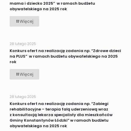
mama i dziecko 2025” w ramach budżetu
obywatelskiego na 2025 rok
-
Więcej
Konkurs
ofert
na realizację
zadania
28 lutego 2025
np. “Aktywna
mama
Konkurs ofert na realizację zadania np. “Zdrowe dzieci
i dziecko
na PLUS” w ramach budżetu obywatelskiego na 2025
2025”
rok
w ramach
budżetu
obywatelskiego
-
Więcej
na 2025
Konkurs
rok
ofert
na realizację
zadania
28 lutego 2025
np. “Zdrowe
dzieci
Konkurs ofert na realizację zadania np. “Zabiegi
na PLUS”
rehabilitacyjne – terapia falą uderzeniową wraz
w ramach
z konsultacją lekarza specjalisty dla mieszkańców
budżetu
Gminy Konstantynów Łódzki” w ramach budżetu
obywatelskiego
na 2025
obywatelskiego na 2025 rok
rok