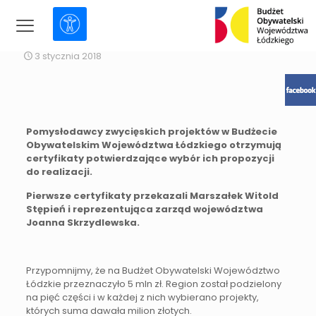
Budżet
Obywatelski
Województwa
3 stycznia 2018
Łódzkiego
Pomysłodawcy zwycięskich projektów w Budżecie
Obywatelskim Województwa Łódzkiego otrzymują
certyfikaty potwierdzające wybór ich propozycji
do realizacji.
Pierwsze certyfikaty przekazali Marszałek Witold
Stępień i reprezentująca zarząd województwa
Joanna Skrzydlewska.
Przypomnijmy, że na Budżet Obywatelski Województwo
Łódzkie przeznaczyło 5 mln zł. Region został podzielony
na pięć części i w każdej z nich wybierano projekty,
których suma dawała milion złotych.