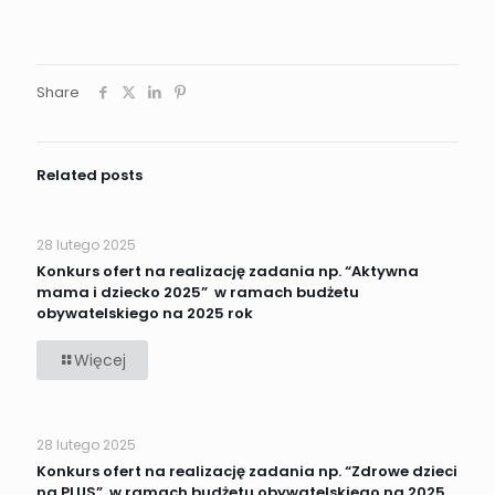
Share
Related posts
28 lutego 2025
Konkurs ofert na realizację zadania np. “Aktywna
mama i dziecko 2025” w ramach budżetu
obywatelskiego na 2025 rok
-
Więcej
Konkurs
ofert
na realizację
zadania
28 lutego 2025
np. “Aktywna
mama
Konkurs ofert na realizację zadania np. “Zdrowe dzieci
i dziecko
na PLUS” w ramach budżetu obywatelskiego na 2025