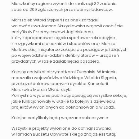
Mieszkańcy regionu wyłonili do realizacji 32 zadania
spośród 209 zgłoszonych przez pomysłodawców.
Marszałek Witold Stępień i członek zarządu
województwa Joanna Skrzydlewska wręczyli osobiście
certyfikaty Przemysławowi Jagielskiemu,
który zaproponował zajęcia sportowo-rekreacyjne
z rozgrywkami dla uczniów i studentów oraz Marcie
Markowskiej, inicjatorce zakupu do pociągów jeżdżących
po województwie łódzkim defibrylatorów – urządzeń
przydatnych w razie zasłabnięcia pasażera.
Kolejny certyfikat otrzymał Karol Żuchalski. W imieniu
marszałka województwa łódzkiego Witolda Stępnia,
przekazał autorowi pomysłu dyrektor Kancelarii
Marszałka Marcin Młynarczyk.
Pomysł na wydanie publikacji opisującą wszystkie sekcje,
jakie funkcjonowały w ŁKS-ie to kolejny z dziewięciu
projektów wyłonionych do dofinansowania w Łodzi.
Kolejne certyfikaty będą wręczane sukcesywnie.
Wszystkie projekty wyłonione do dofinansowania
w ramach Budżetu Obywatelskiego znajdziesz tutaj.