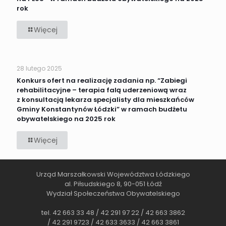
2025”
rok
w ramach
budżetu
obywatelskiego
-
Więcej
na 2025
Konkurs
rok
ofert
na realizację
zadania
28 lutego 2025
np. “Zdrowe
dzieci
Konkurs ofert na realizację zadania np. “Zabiegi
na PLUS”
rehabilitacyjne – terapia falą uderzeniową wraz
w ramach
z konsultacją lekarza specjalisty dla mieszkańców
budżetu
Gminy Konstantynów Łódzki” w ramach budżetu
obywatelskiego
na 2025
obywatelskiego na 2025 rok
rok
-
Więcej
Konkurs
ofert
na realizację
zadania
Urząd Marszałkowski Województwa Łódzkiego
np. “Zabiegi
al. Piłsudskiego 8, 90-051 Łódź
rehabilitacyjne
Wydział Społeczeństwa Obywatelskiego
–
terapia
falą
tel. 42 663 33 48 / 42 291 97 22 / 42 663 3862
uderzeniową
/ 42 291 9723 / 42 633 3633 / 42 663 3861